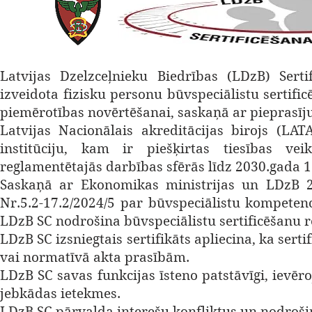
Latvijas Dzelzceļnieku Biedrības (LDzB) Serti
izveidota fizisku personu būvspeciālistu sertific
piemērotības novērtēšanai, saskaņā ar pieprasī
Latvijas Nacionālais akreditācijas birojs (LA
institūciju, kam ir piešķirtas tiesības veik
reglamentētajās darbības sfērās līdz 2030.gada 
Saskaņā ar Ekonomikas ministrijas un LDzB 2
Nr.5.2-17.2/2024/5 par būvspeciālistu kompeten
LDzB SC nodrošina būvspeciālistu sertificēšanu r
LDzB SC izsniegtais sertifikāts apliecina, ka sert
vai normatīvā akta prasībām.
LDzB SC savas funkcijas īsteno patstāvīgi, ievē
jebkādas ietekmes.
LDzB SC pārvalda interešu konfliktus un nodrošin