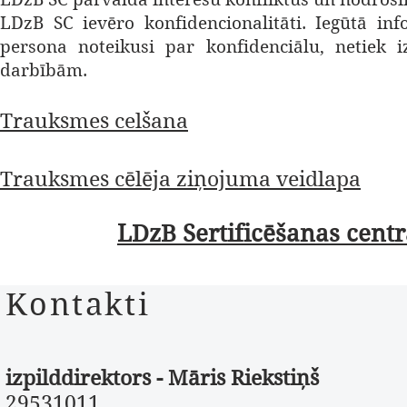
LDzB SC ievēro konfidencionalitāti. Iegūtā in
persona noteikusi par konfidenciālu, netiek i
darbībām.
Trauksmes celšana
Trauksmes cēlēja ziņojuma veidlapa
LDzB Sertificēšanas centr
Kontakti
izpilddirektors - Māris Riekstiņš
29531011