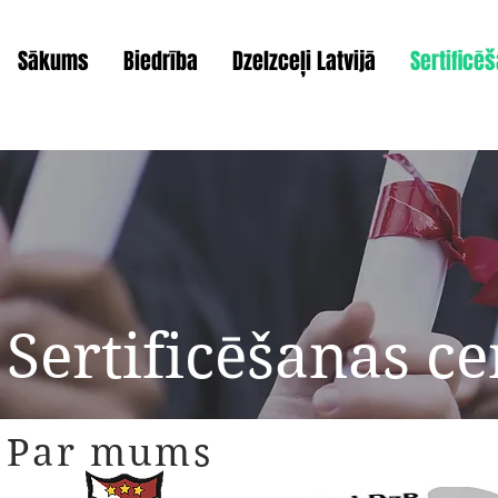
Sākums
Biedrība
Dzelzceļi Latvijā
Sertificē
Sertificēšanas ce
Par mums