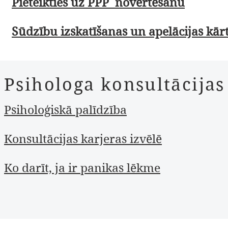
Pieteikties uz PPP novērtēšanu
Sūdzību izskatīšanas un apelācijas kār
Psihologa konsultācijas
Psiholoģiskā palīdzība
Konsultācijas karjeras izvēlē
Ko darīt, ja ir panikas lēkme