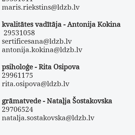
maris.riekstins@ldzb.lv
kvalitātes vadītāja -
Antonija Kokina
29531058
sertificesana@ldzb.lv
antonija.kokina@ldzb.lv
psiholoģe -
Rita Osipova
29961175
rita.osipova@ldzb.lv
grāmatvede -
Nataļja Šostakovska
29706524
natalja.sostakovska@ldzb.lv