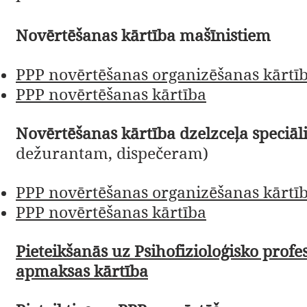
Novērtēšanas kārtība mašīnistiem
​PPP novērtēšanas organizēšanas kārtī
PPP novērtēšanas kārtība
Novērtēšanas kārtība dzelzceļa speciāl
dežurantam, dispečeram)
PPP novērtēšanas organizēšanas kārtī
PPP novērtēšanas kārtība
Pieteikšanās uz Psihofizioloģisko prof
apmaksas kārtība