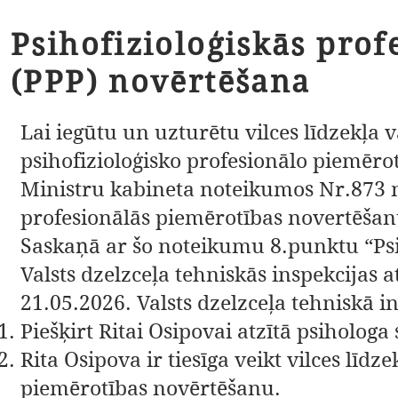
Psihofizioloģiskās prof
(PPP) novērtēšana
Lai iegūtu un uzturētu vilces līdzekļa v
psihofizioloģisko profesionālo piemēr
Ministru kabineta noteikumos Nr.873 no
profesionālās piemērotības novertēšan
Saskaņā ar šo noteikumu 8.punktu “Psi
Valsts dzelzceļa tehniskās inspekcijas at
21.05.2026. Valsts dzelzceļa tehniskā 
Piešķirt Ritai Osipovai atzītā psiholog
Rita Osipova ir tiesīga veikt vilces līdz
piemērotības novērtēšanu.