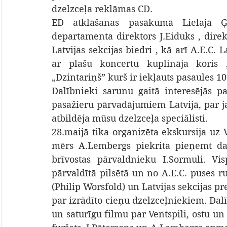
dzelzceļa reklāmas CD.
ED atklāšanas pasākumā Lielajā Ģi
departamenta direktors J.Eiduks , direkt
Latvijas sekcijas biedri , kā arī A.E.C. L
ar plašu koncertu kuplināja koris 
„Dzintariņš” kurš ir iekļauts pasaules 1
Dalībnieki sarunu gaitā interesējās pa
pasažieru pārvadājumiem Latvijā, par ja
atbildēja mūsu dzelzceļa speciālisti.
28.maijā tika organizēta ekskursija uz V
mērs A.Lembergs piekrita pieņemt dal
brīvostas pārvaldnieku I.Sormuli. V
pārvaldītā pilsētā un no A.E.C. puses ru
(Philip Worsfold) un Latvijas sekcijas pr
par izrādīto cieņu dzelzceļniekiem. Dalīb
un saturīgu filmu par Ventspili, ostu un 