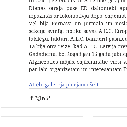
furšets. J.Pētersons un A.Lembergs apma
Dienas otrajā pusē ED dalībnīeki apm
iepazinās ar lokomotīvju depo, saņemot 
Vēl bija Pērnava un Jūrmala un noslē
sekcija svinīgi nolika savas A.E.C. Eiro
(atslēgu, lukturi, A.E.C. banneri) pasni
Tā bija otrā reize, kad A.E.C. Latvijā or
Gadadienu, bet šogad jau 15 gadu jubilej
Atgriežoties mājās, sajūsminātie viesi vi
par labi organizētām un interesantam 
Attēlu galereja pieejama šeit