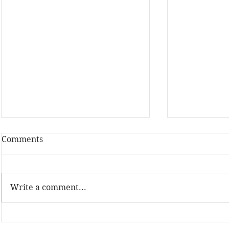
Comments
Write a comment...
23. jūlijā Eiropas
Eiropas Die