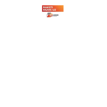
Dzelzceļnieku Asociācija
Lincā 2019
(A.E.C.) svin savu 60 gadu
jubileju