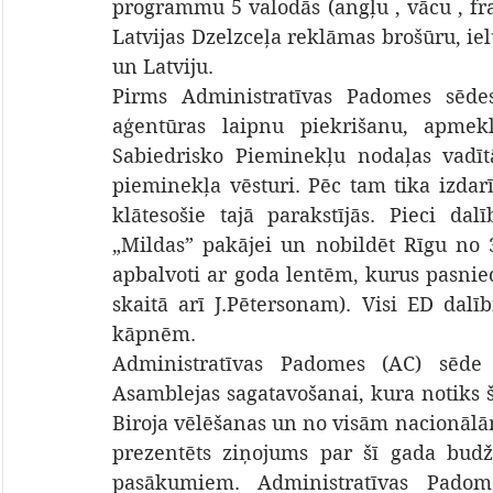
programmu 5 valodās (angļu , vācu , fran
Latvijas Dzelzceļa reklāmas brošūru, ie
un Latviju.
Pirms Administratīvas Padomes sēdes 
aģentūras laipnu piekrišanu, apmekl
Sabiedrisko Pieminekļu nodaļas vadītā
pieminekļa vēsturi. Pēc tam tika izdar
klātesošie tajā parakstījās. Pieci da
„Mildas” pakājei un nobildēt Rīgu no 3
apbalvoti ar goda lentēm, kurus pasnied
skaitā arī J.Pētersonam). Visi ED dalī
kāpnēm.
Administratīvas Padomes (AC) sēde g
Asamblejas sagatavošanai, kura notiks 
Biroja vēlēšanas un no visām nacionālām
prezentēts ziņojums par šī gada budž
pasākumiem. Administratīvas Padome