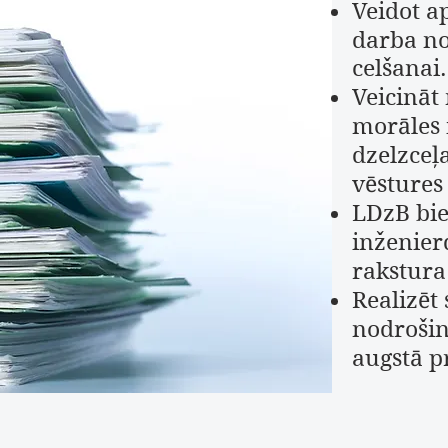
Veidot a
darba no
celšanai.
Veicināt
morāles 
dzelzceļ
vēstures
LDzB bie
inženier
rakstura
Realizēt
nodrošin
augstā p