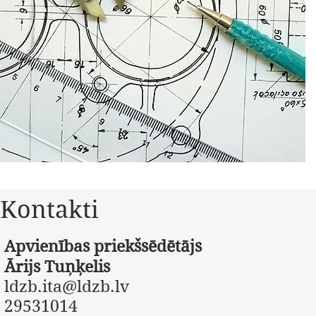
Kontakti
Apvienības priekšsēdētājs
Ārijs Tuņķelis
ldzb.ita@ldzb.lv
29531014