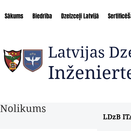
Sākums
Biedrība
Dzelzceļi Latvijā
Sertificē
Latvijas Dz
Inženiert
Radoša potenicāla attīstī
Nolikums
LDzB IT