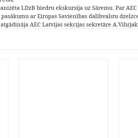
rganizēta LDzB biedru ekskursija uz Sāremu. Par AEC 
o pasākumu ar Eiropas Savienības dalībvalstu dzelzc
atgādināja AEC Latvijas sekcijas sekretāre A.Vihrjak