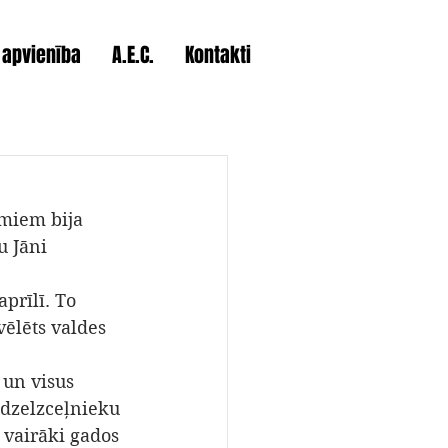
 apvienība
A.E.C.
Kontakti
miem bija 
u Jāni 
prīlī. To 
vēlēts valdes 
 un visus 
 dzelzceļnieku 
 vairāki gados 