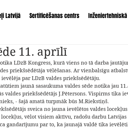
ļi Latvijā
Sertificēšanas centrs
Inženiertehniskā
de 11. aprīlī
otika LDzB Kongress, kurā viens no tā darba jautāju
es priekšsēdētāja vēlēšanas. Ar vienbalsīgu atbalst
 ievēlēja par LDzB valdes priekšsēdētāju.
atūtiem jaunā sasaukuma valdes sēde notika jau 11.a
ās valdes priekšsēdētājs J.Pētersons. Vispirms tika ie
tnieks, - šajā amatā turpmāk būs M.Riekstiņš.
kšsēdētājs sveica no jauna ievēlētos valdes locekļus
 locekļus, vēlot visiem aktīvu, radošu darbu Latvijas
ica gandarījumu par to, ka jaunajā valdē tika ievēlēti