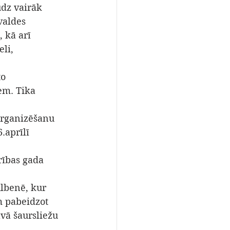
dz vairāk 
valdes 
 kā arī 
li, 
o 
em. Tika 
organizēšanu 
.aprīlī 
rības gada 
lbenē, kur 
 pabeidzot 
avā šaursliežu 