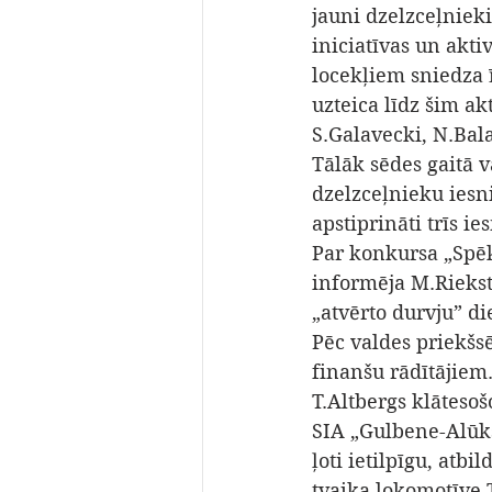
jauni dzelzceļniek
iniciatīvas un akti
locekļiem sniedza 
uzteica līdz šim ak
S.Galavecki, N.Bal
Tālāk sēdes gaitā v
dzelzceļnieku iesn
apstiprināti trīs i
Par konkursa „Spē
informēja M.Rieksti
„atvērto durvju” 
Pēc valdes priekšs
finanšu rādītājiem.
T.Altbergs klāteso
SIA „Gulbene-Alūks
ļoti ietilpīgu, atb
tvaika lokomotīve