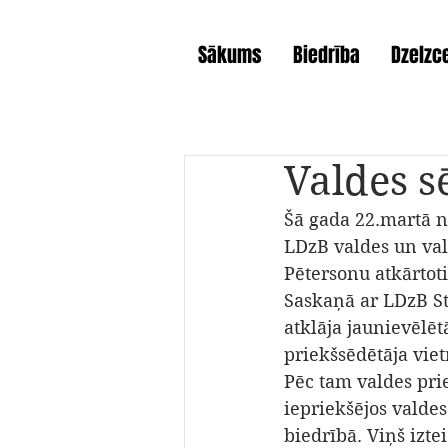
Sākums
Biedrība
Dzelzce
Valdes sē
Šā gada 22.martā n
LDzB valdes un vald
Pētersonu atkārtoti
Saskaņā ar LDzB St
atklāja jaunievēlēt
priekšsēdētāja vie
Pēc tam valdes prie
iepriekšējos valdes
biedrībā. Viņš izte