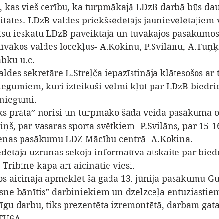
i, kas vieš cerību, ka turpmākajā LDzB darbā būs dau
vitātes. LDzB valdes priekšsēdētājs jaunievēlētajiem 
īsu ieskatu LDzB paveiktajā un tuvākajos pasākumos,
tīvākos valdes locekļus- A.Kokinu, P.Svilānu, Ā.Tuņķe
abku u.c.
aldes sekretāre L.Streļča iepazīstināja klātesošos ar t
iegumiem, kuri izteikuši vēlmi kļūt par LDzB biedri
esniegumi.
ks prātā” norisi un turpmāko šāda veida pasākuma 
ņš, par vasaras sporta svētkiem- P.Svilāns, par 15-16
dienas pasākumu LDZ Mācību centrā- A.Kokina.
ēdētāja uzrunas sekoja informatīva atskaite par bied
 Tribīnē kāpa arī aicinātie viesi.
šos aicināja apmeklēt šā gada 13. jūnija pasākumu Gu
ne bānītis” darbiniekiem un dzelzceļa entuziastiem
ildīgu darbu, tiks prezentēta izremontētā, darbam gat
 TU6A.