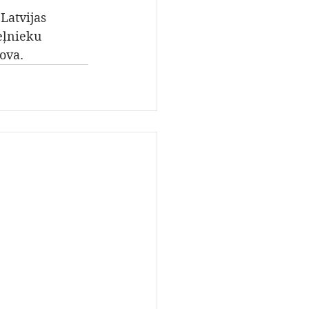
Latvijas 
eļnieku 
ova.