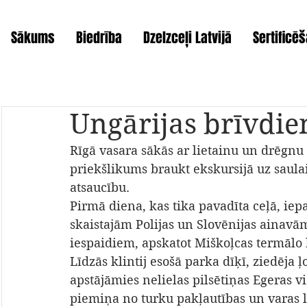
Sākums
Biedrība
Dzelzceļi Latvijā
Sertificē
Ungārijas brīvdie
Rīgā vasara sākās ar lietainu un drēgnu 
priekšlikums braukt ekskursijā uz saula
atsaucību.
Pirmā diena, kas tika pavadīta ceļā, iepa
skaistajām Polijas un Slovēnijas ainavām
iespaidiem, apskatot Miškoļcas termālo b
Līdzās klintij esošā parka dīķī, ziedēja ļ
apstājāmies nelielas pilsētiņas Egeras v
piemiņa no turku pakļautības un varas l