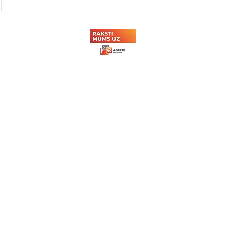
Latvijas Dzelzceļnieku
Sadarbība a
biedrības Sporta svētki
tehnikuma
2026