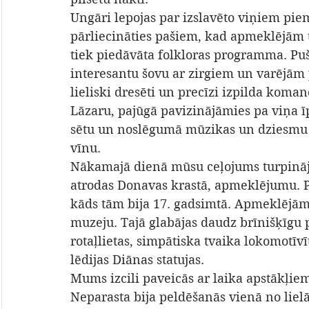
Ungāri lepojas par izslavēto viņiem pie
pārliecināties pašiem, kad apmeklējām tr
tiek piedāvāta folkloras programma. Pu
interesantu šovu ar zirgiem un varējām pā
lieliski dresēti un precīzi izpilda kom
Lāzaru, pajūgā pavizinājāmies pa viņa ī
sētu un noslēgumā mūzikas un dziesmu 
vīnu.
Nākamajā dienā mūsu ceļojums turpinājā
atrodas Donavas krastā, apmeklējumu. Pil
kāds tām bija 17. gadsimtā. Apmeklējām
muzeju. Tajā glabājas daudz brīnišķīgu 
rotaļlietas, simpātiska tvaika lokomotīv
lēdijas Diānas statujas.
Mums izcili paveicās ar laika apstākļiem 
Neparasta bija peldēšanās vienā no liel