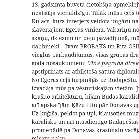
13. gadsimtā būvētā cietokšņa apmeklēj
neatstāja vienaldzīgu. Tālāk mūsu ceļš t
Kulacs, kura interjers veidots ungāru na
slavenajiem Egeras vīniem. Vakariņu nos
skaņu, dziesmu un deju pavadījumā, mūs
dalībnieki – Ivars PROBAKS un Rita OSI
vieglus pārbaudījumus, visas grupas dra
goda nosaukumiem: 
Vīna pagraba direk
apstiprināts ar atbilstoša satura diplom
No Egeras ceļš turpinājās uz Budapeštu. Vi
izvadāja mūs pa vēsturiskajām vietām. 
krāšņo arhitektūru, bijām Budas karalisk
arī apskatījām Ķēžu tiltu pār Donavas up
Uz kuģīša, peldot pa upi, klausoties mūz
karalisko un arī mūsdienīgo Budapeštas 
promenādē pa Donavas krastmalu varējām
pilsētu naktī.