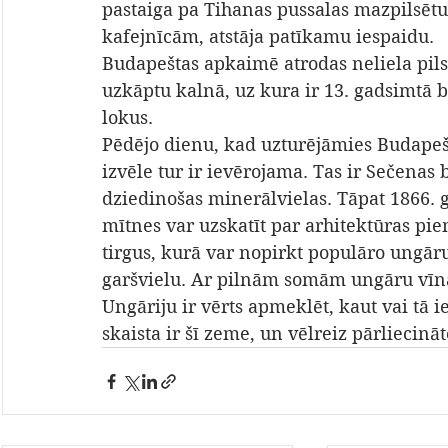
pastaiga pa Tihanas pussalas mazpilsēt
kafejnīcām, atstāja patīkamu iespaidu.
Budapeštas apkaimē atrodas neliela pilsē
uzkāptu kalnā, uz kura ir 13. gadsimtā 
lokus.
Pēdējo dienu, kad uzturējāmies Budapešt
izvēle tur ir ievērojama. Tas ir Sečenas
dziedinošas minerālvielas. Tāpat 1866. g
mītnes var uzskatīt par arhitektūras pie
tirgus, kurā var nopirkt populāro ungāru
garšvielu. Ar pilnām somām ungāru vīna
Ungāriju ir vērts apmeklēt, kaut vai tā i
skaista ir šī zeme, un vēlreiz pārliecinā