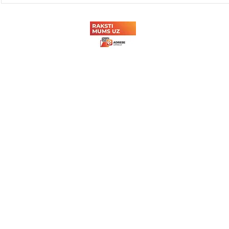
biedrības Sporta svētki
tehnikuma
2026