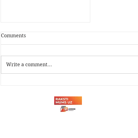
2021 - RailBaltic akadēmija
Comments
Labdien, kolēģi! Rail Baltica
kopuzņēmums RB Rail AS
atklāj jauno “Rail Baltica
Write a comment...
akadēmijas” (Rail Baltica
Academy) sezonu, piedāvājot...