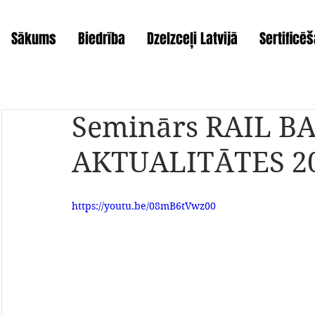
Sākums
Biedrība
Dzelzceļi Latvijā
Sertificē
Seminārs RAIL B
AKTUALITĀTES 20
https://youtu.be/08mB6tVwz00