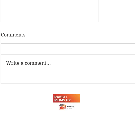
Comments
Write a comment...
Latvijas Dzelzceļnieku
Sadarbība a
biedrības Sporta svētki
tehnikuma
2026