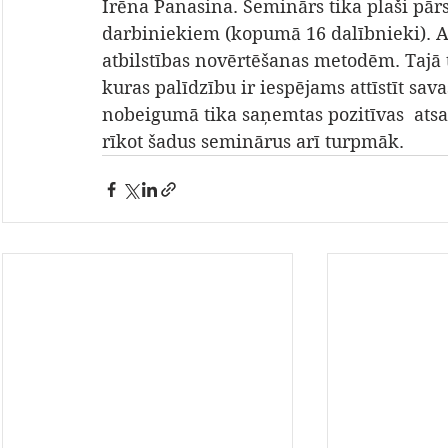
Irēna Panasina. Seminārs tika plaši pār
darbiniekiem (kopumā 16 dalībnieki). Ap
atbilstības novērtēšanas metodēm. Tajā
kuras palīdzību ir iespējams attīstīt sav
nobeigumā tika saņemtas pozitīvas  ats
rīkot šadus seminārus arī turpmāk.