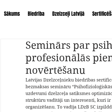
Sākums
Biedrība
Dzelzceļi Latvijā
Sertificē
Seminārs par psih
profesionālās pie
novērtēšanu
Latvijas Dzelzceļnieku biedrības sertifi
bezmaksas semināru “Psihofizioloģiskās
uzdevumi dzelzceļa satiksmes optimizācijā
struktūru vadītāji un interesenti, kuri i
organizēšanu. To vadīja LDzB SC izpildd