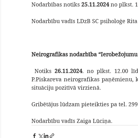
Nodarbības notiks 
25.11.2024
 no plkst. 
Nodarbību vadīs LDzB SC psiholoģe Rita
Neirografikas nodarbība “Ierobežojum
 Notiks 
26.11.2024
. no plkst. 12.00 lī
P.Piskareva neirografikas paņēmienu, 
situāciju pozitīvā virzienā.
Gribētājus lūdzam pieteikties pa tel. 299
Nodarbību vadīs Zaiga Lūciņa.