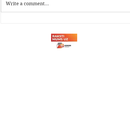
Write a comment...
Latvijas Dzelzceļnieku
Sadarbība a
biedrības Sporta svētki
tehnikuma
2026