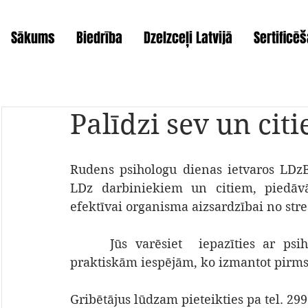
Sākums
Biedrība
Dzelzceļi Latvijā
Sertificē
Palīdzi sev un cit
Rudens psihologu dienas ietvaros LDzB 
LDz darbiniekiem un citiem, piedāvā 
efektīvai organisma aizsardzībai no st
     Jūs varēsiet  iepazīties ar psi
praktiskām iespējām, ko izmantot pirmsst
Gribētājus lūdzam pieteikties pa tel. 299