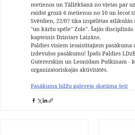
metienos un Tāllēkšanā no vietas par uzva
raidot grozā 6 metienus no 10 un lecot t
Svētdien, 22/07 tika izspēlētas atlikušā
"un kāršu spēle" Zole". Šajās disciplīnā
kapteinis Dzintars Laizāns.
Paldies visiem iesaistītajiem pasākuma
izdevušos pasākumu! Īpašs Paldies LDzB
Gutererskim un Leonīdam Puškinam - ku
organizatoriskajās aktivitātēs.
Pasākuma bilžu galereja skatāma šeit