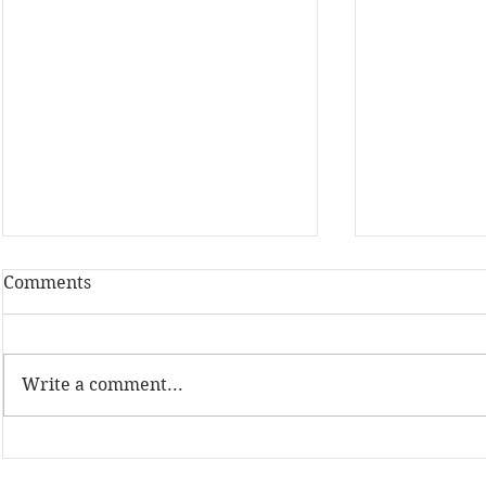
Comments
Write a comment...
Latvijas Dzelzceļnieku
Sadarbība a
biedrības Sporta svētki
tehnikuma