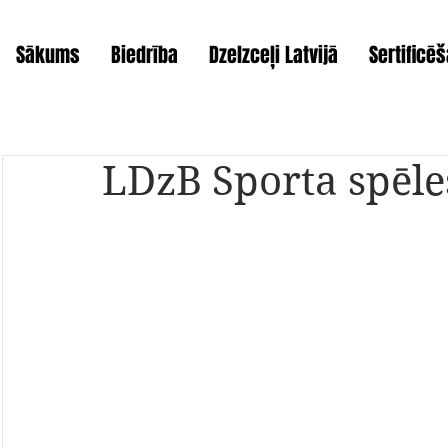
Sākums
Biedrība
Dzelzceļi Latvijā
Sertificē
LDzB Sporta spēles