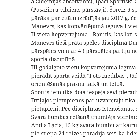
akadēmijas absolvents), Īpaši Sportiski 
(Pasažieru vilciens pārstāvji). Šoreiz 6 
pārāka par citām izrādījās jau 2017.g. 
Manevrs, kas kopvērtējumā ieguva I vietu
II vieta kopvērtējumā - Bānītis, kas ļoti
Manevrs tieši prāta spēles disciplīnā Da
pārspēles vien ar 4 ! pārspēles partiju n
sporta disciplīnā.
III godalgoto vietu kopvērtējumā ieguva
pierādīt sporta veidā "Foto medības", t
orientēšanās prasmi laikā un telpā.
Sportistiem tika dota iespēja sevi pierādī
Dziļajos pietupienos par uzvarētāju tika a
pietupieni. Pēc disciplīnas īstenošanas
Svara bumbas celšanā triumfēja vienlaicī
Andis Lācis, 16 kg svara bumbu ar katru 
pie stieņa 24 reizes parādīja sevi kā līde