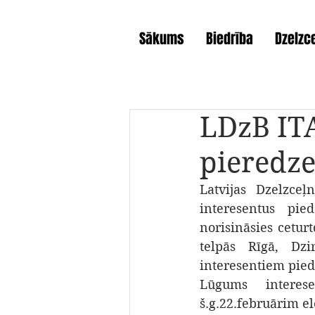
Sākums
Biedrība
Dzelzce
LDzB ITA
pieredz
Latvijas Dzelzceļ
interesentus pie
norisināsies ceturt
telpās Rīgā, Dzi
interesentiem pieda
Lūgums interese
š.g.22.februārim el