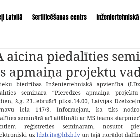
ļi Latvijā
Sertificēšanas centrs
Inženiertehniskā
 aicina piedalīties sem
es apmaiņa projektu va
nieku biedrības Inženiertehniskā apvienība (LDz
dalīties seminārā “Pieredzes apmaiņa projektu 
dien, š.g. 23.februārī plkst.14.00, Latvijas Dzelzceļ
rnavu ielā 147/3. Informējam, ka tiks nodroši
līties seminārā arī attālināti ar MS teams starpniec
ntiem reģistrēties semināram, nosūtot piet
ektroniski uz 
ldzb.ita@ldzb.lv
 un tajā norādot dalīb