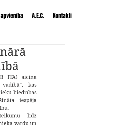
 apvienība
A.E.C.
Kontakti
inārā
dībā
B ITA) aicina 
vadībā”, kas 
nieku biedrības 
nāta iespēja 
ību.
eikumu līdz 
nieka vārdu un 