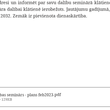
resi un informēt par savu dalību seminārā klātienē v
ra dalībai klātienē ierobežots. Jautājumu gadījumā, 
 2032. Zemāk ir pievienota dienaskārtība.
.pdf
bas seminārs - plans feb2023
• 129KB