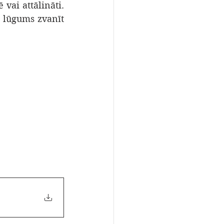
ai attālināti. 
lūgums zvanīt  