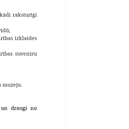
kādi raksturīgi 
vidū;
rības izklaides 
rības suvenīru 
s muzeju.
i un draugi no 