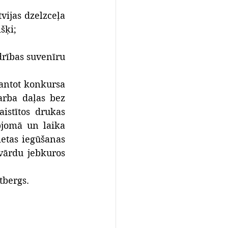
vijas dzelzceļa 
šķi;
drības suvenīru 
antot konkursa 
arba daļas bez 
istītos drukas 
pjomā un laika 
etas iegūšanas 
vārdu jebkuros 
tbergs.