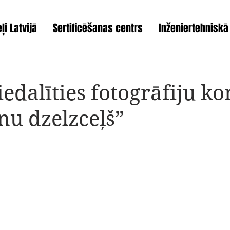
ļi Latvijā
Sertificēšanas centrs
Inženiertehniskā
iedalīties fotogrāfiju k
u dzelzceļš”