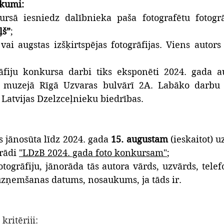
ikumi:
ļš”
;
vai augstas izšķirtspējas fotogrāfijas. Viens autors v
āfiju konkursa darbi tiks eksponēti 2024. gada au
s muzejā Rīgā Uzvaras bulvārī 2A. Labāko darbu 
 Latvijas Dzelzceļnieku biedrības.
s jānosūta līdz 2024. gada 
15. augustam 
rādi 
"LDzB 2024. gada foto konkursam"
;
otogrāfiju, jānorāda tās autora vārds, uzvārds, tele
s uzņemšanas datums, nosaukums, ja tāds ir.
 kritēriji: