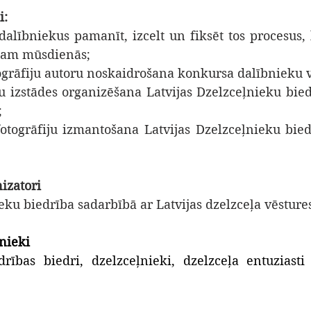
i:
t dalībniekus pamanīt, izcelt un fiksēt tos procesus, 
rtam mūsdienās;
fotogrāfiju autoru noskaidrošana konkursa dalībnieku 
fiju izstādes organizēšana Latvijas Dzelzceļnieku bied
;
 fotogrāfiju izmantošana Latvijas Dzelzceļnieku bied
izatori
eku biedrība sadarbībā ar Latvijas dzelzceļa vēsture
nieki
drības biedri, dzelzceļnieki, dzelzceļa entuziast