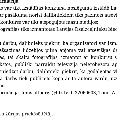
rmācija:
as var tikt izstādītas konkursa noslēguma izstādē Lat
ar pasākuma norisi dalībniekiem tiks paziņots atsevi
 konkurss var tikt atspoguļots masu medijos;
togrāfijas tiks izmantotas Latvijas Dzelzceļnieku bie
t darbu, dalībnieks piekrīt, ka organizatori var izm
ašsaziņas līdzekļos pilnā apjomā vai atsevišķas d
s, tai skaitā fotogrāfijās, izmantot ar konkursu sa
kstos, publiski pārraidīt televīzijā neierobežotā a
sniedzot darbu, dalībnieki piekrīt, ka godalgotas vi
 darbs tiek publicēts kopā ar tā autora vārdu, uz
os;
ormācija: 
toms.altbergs@ldz.lv
, t. 22060603, Toms Al
a žūrijas priekšsēdētājs