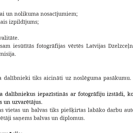
 tēmai un nolikuma nosacījumiem;
kais izpildījums;
valitāte.
sam iesūtītās fotogrāfijas vērtēs Latvijas Dzelzceļn
misija.
sa dalībnieki tiks aicināti uz noslēguma pasākumu. 
 dalībniekus iepazīstinās ar fotogrāfiju izstādi, ko
s un uzvarētājus.
tas vietas un balvas tiks piešķirtas labāko darbu au
ētāji saņems balvas un diplomus.