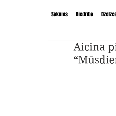
Sākums
Biedrība
Dzelzce
Aicina p
“Mūsdien