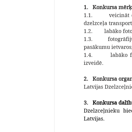
1.   Konkursa mērķ
1.1.        veicinā
dzelzceļa transpo
1.2.        labāko 
1.3.        fotogrā
pasākumu ietvaros
1.4.        labāko
izveidē.
2.   Konkursa organ
Latvijas Dzelzceļni
3.   
Konkursa dalīb
Dzelzceļnieku bie
Latvijas.