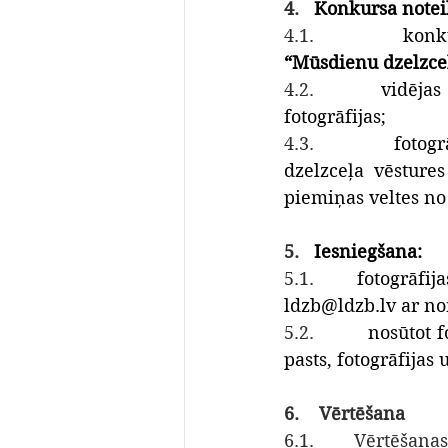
4.   
Konkursa note
4.1.        
“Mūsdienu dzelzce
4.2.        
vidējas 
fotogrāfijas;
4.3.        
fotogr
dzelzceļa vēsture
piemiņas veltes no
5.   
Iesniegšana:
5.1.        
fotogrāfija
ldzb@ldzb.lv
 ar no
5.2.        
nosūtot f
pasts, fotogrāfija
6.    Vērtēšana
6.1.        Vērtēšanas