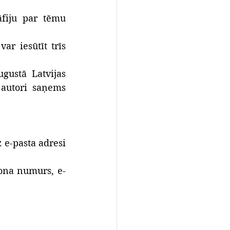
konkursā iesniedz dalībnieka paša fotografētu fotogrāfiju par tēmu 
ar iesūtīt trīs 
gustā Latvijas 
autori saņems 
(ieskaitot) uz e-pasta adresi 
fona numurs, e-