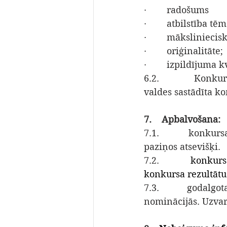
·        radošums
·        atbilstība
·        māksliniecis
·        oriģinalitāte;
·        izpildījuma k
6.2.        Konkur
valdes sastādīta ko
7.    Apbalvošana:
7.1.        konkur
paziņos atsevišķi.
7.2.        
konkursa
konkursa rezultātu
7.3.        godalgo
nominācijās. Uzvar