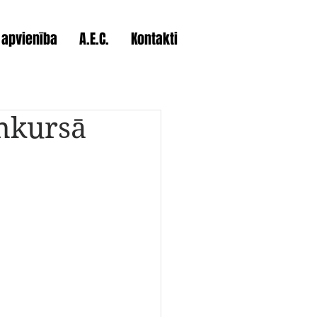
 apvienība
A.E.C.
Kontakti
onkursā