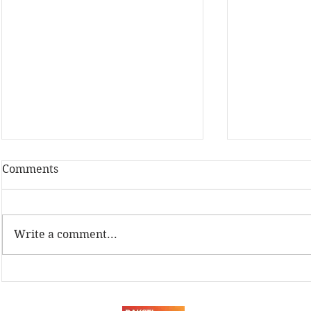
Comments
Write a comment...
Latvijas Dzelzceļnieku
Sadarbība a
biedrības Sporta svētki
tehnikuma
2026