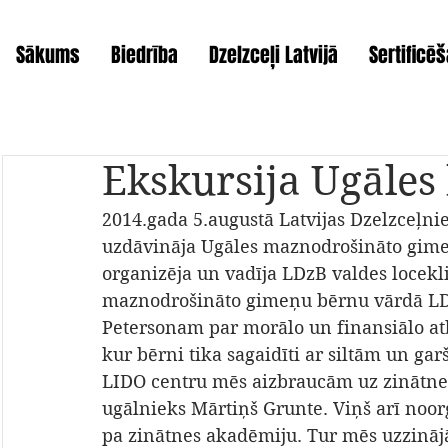
Sākums
Biedrība
Dzelzceļi Latvijā
Sertificē
Ekskursija Ugāles
2014.gada 5.augustā Latvijas Dzelzceļn
uzdāvināja Ugāles maznodrošināto gime
organizēja un vadīja LDzB valdes loceklis
maznodrošināto gimeņu bērnu vārdā LD
Petersonam par morālo un finansiālo atb
kur bērni tika sagaidīti ar siltām un ga
LIDO centru mēs aizbraucām uz zinātnes
ugālnieks Mārtiņš Grunte. Viņš arī noor
pa zinātnes akadēmiju. Tur mēs uzzinājā