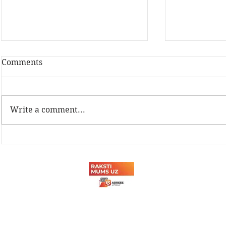
Comments
Write a comment...
Latvijas Dzelzceļnieku
Sadarbība a
biedrības Sporta svētki
tehnikuma
2026