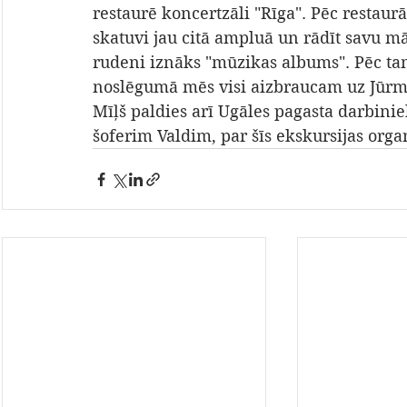
restaurē koncertzāli "Rīga". Pēc restaur
skatuvi jau citā ampluā un rādīt savu mā
rudeni iznāks "mūzikas albums". Pēc tam
noslēgumā mēs visi aizbraucam uz Jūrma
Mīļš paldies arī Ugāles pagasta darbiniek
šoferim Valdim, par šīs ekskursijas org