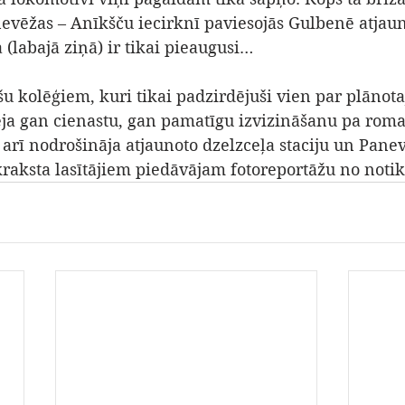
ēžas – Anīkšču iecirknī paviesojās Gulbenē atjaun
 (labajā ziņā) ir tikai pieaugusi…
šu kolēģiem, kuri tikai padzirdējuši vien par plānota
ēja gan cienastu, gan pamatīgu izvizināšanu pa roma
ā arī nodrošināja atjaunoto dzelzceļa staciju un Pane
aksta lasītājiem piedāvājam fotoreportāžu no notik