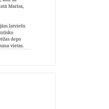
otā Marisa, 
jām latviešu 
ntisko 
vēžas depo 
uma vietas.