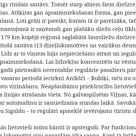
īgs ritošais sastāvs. Tomēr starp abiem šiem dzelzce
ības. Atšķiras gan apsaimniekošanas forma, gan pieej
nā. Ļoti grūti ir pateikt, kuram tā ir pareizāka, tač
 mantojumā ir saņēmuši gan plašāku sliežu ceļu tīklu
 179 km kopējā reģionā saglabātā šaursliežu dzelzceļ
ritošā sastāva (13 dīzeļlokomotīves un vairākus desm
Līdz ar to viņiem bijis nepieciešams atrast un ieguld
psaimniekošanā. Lai līdzekļus koncentrētu uz vēstu
 gadā pārtraukti nerentablie regulārie pasažieru pā
 vasaras periodā iecirknī Anīkšči – Rubiķi, taču nu or
istu vizināšanu. Neapšaubāmu priekšrocību lietuvie
a līnijas atrašanās vieta. No galvaspilsētas Viļņas, kā
r automašīnu ir sasniedzama stundas laikā. Savukār
 Siguldu – to regulāri apmeklē ievērojams tūristu sk
s lietuvieši mūsu bānīti ir apsteiguši. Par funkcion
 lokomotīvi viņi pagaidām tika sapņo. Kopš tā brīža