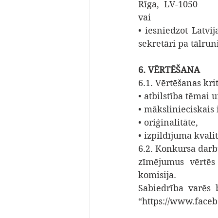
Rīga,  LV-1050
vai
• iesniedzot Latvij
sekretāri pa tālrun
6. VĒRTĒŠANA
6.1. Vērtēšanas krit
• atbilstība tēmai
• mākslinieciskais 
• oriģinalitāte,
• izpildījuma kvalit
6.2. Konkursa darb
zīmējumus vērtēs 
komisija.
Sabiedrība varēs 
“https://www.face