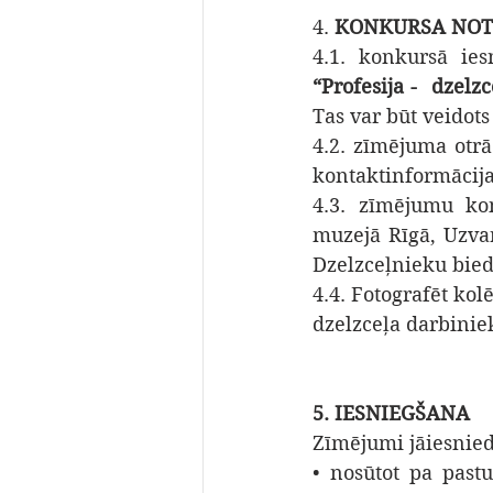
4. 
KONKURSA NOT
“Profesija -  dzelz
Tas var būt veidots
4.2. zīmējuma otrā
kontaktinformācija
4.3. zīmējumu kon
muzejā Rīgā, Uzvar
Dzelzceļnieku bied
4.4. Fotografēt kol
dzelzceļa darbinie
5. IESNIEGŠANA
Zīmējumi jāiesnied
• nosūtot pa pastu