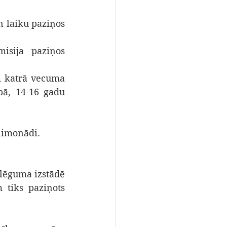
 laiku paziņos 
isija paziņos 
m katrā vecuma 
ā, 14-16 gadu 
 limonādi.
lēguma izstādē 
 tiks paziņots 