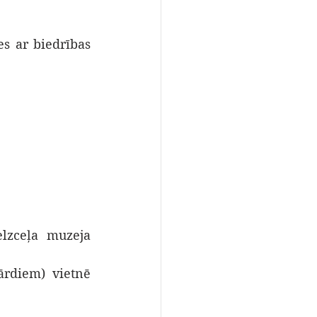
es ar biedrības 
lzceļa muzeja 
rdiem) vietnē 