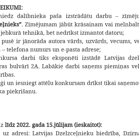
EIKUMI:
ceļnieks”
. Zīmējumam jābūt krāsainam vai melnbalt
 jebkurā tehnikā, bet nedrīkst izmantot datoru;
 pusē ir jānorāda autora vārds, uzvārds, vecums, v
 – telefona numurs un e-pasta adrese;
kursa darbi tiks eksponēti izstādē Latvijas dzelz
as bulvārī 2A. Labākie darbi saņems piemiņas velt
rības.
ēģi un iesniegt attēlu konkursam drīkst tikai saņemo
ka piekrišanu.
z 
līdz 2022. gada 15.jūlijam (ieskaitot):
 uz adresi: Latvijas Dzelzceļnieku biedrība, Dzirna