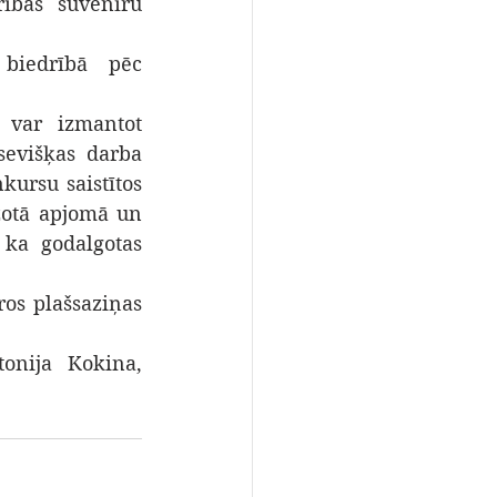
ības suvenīru 
biedrībā pēc 
 var izmantot 
evišķas darba 
kursu saistītos 
žotā apjomā un 
 ka godalgotas 
os plašsaziņas 
onija Kokina, 