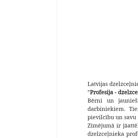
Latvijas dzelzceļn
”
Profesija - dzelzc
Bērni un jaunieši
darbiniekiem. Tie
pievilcību un savu
Zīmējumā ir jāattē
dzelzceļnieka profe