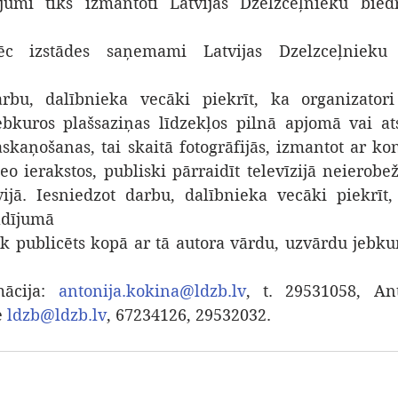
jumi tiks izmantoti Latvijas Dzelzceļnieku biedr
ēc izstādes saņemami Latvijas Dzelzceļnieku 
arbu, dalībnieka vecāki piekrīt, ka organizatori
bkuros plašsaziņas līdzekļos pilnā apjomā vai ats
skaņošanas, tai skaitā fotogrāfijās, izmantot ar kon
eo ierakstos, publiski pārraidīt televīzijā neierobe
ijā. Iesniedzot darbu, dalībnieka vecāki piekrīt,
adījumā
k publicēts kopā ar tā autora vārdu, uzvārdu jebkur
mācija: 
antonija.kokina@ldzb.lv
, t. 29531058, Ant
 
ldzb@ldzb.lv
, 67234126, 29532032.