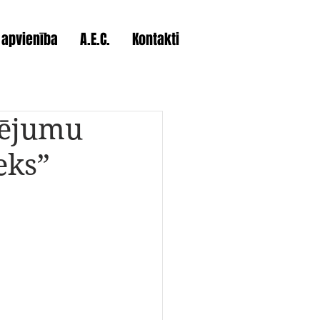
 apvienība
A.E.C.
Kontakti
mējumu
eks”