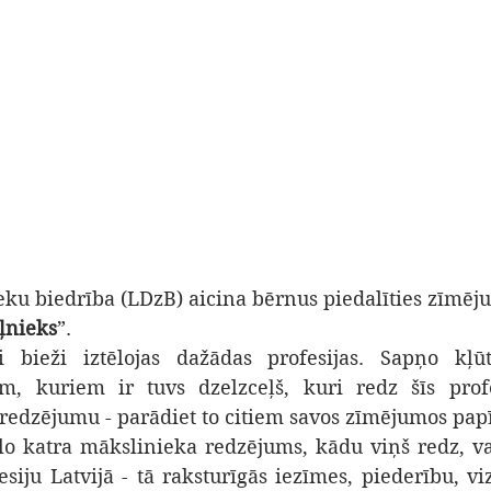
ieku biedrība (LDzB) aicina bērnus piedalīties zīmē
eļnieks
”.
 bieži iztēlojas dažādas profesijas. Sapņo kļūt
m, kuriem ir tuvs dzelzceļš, kuri redz šīs profes
 redzējumu - parādiet to citiem savos zīmējumos pap
lo katra mākslinieka redzējums, kādu viņš redz, va
siju Latvijā - tā raksturīgās iezīmes, piederību, vi