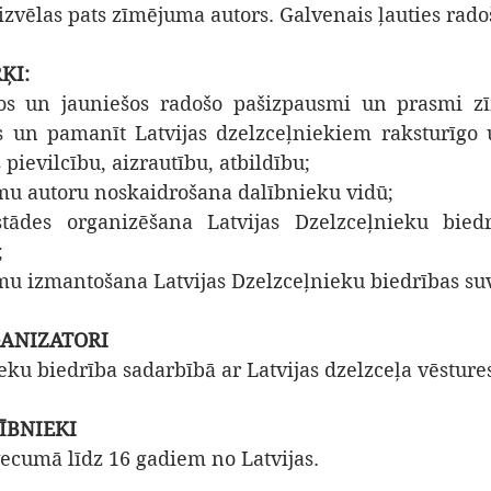
izvēlas pats zīmējuma autors.
Galvenais ļauties rado
ĶI:
nos un jauniešos radošo pašizpausmi un prasmi zī
s un pamanīt Latvijas
dzelzceļniekiem raksturīgo 
 pievilcību, aizrautību, atbildību;
mu autoru noskaidrošana dalībnieku vidū;
tādes organizēšana Latvijas Dzelzceļnieku biedrī
;
mu izmantošana Latvijas Dzelzceļnieku biedrības suv
ANIZATORI
eku biedrība sadarbībā ar Latvijas dzelzceļa vēsture
ĪBNIEKI
vecumā līdz 16 gadiem no Latvijas.