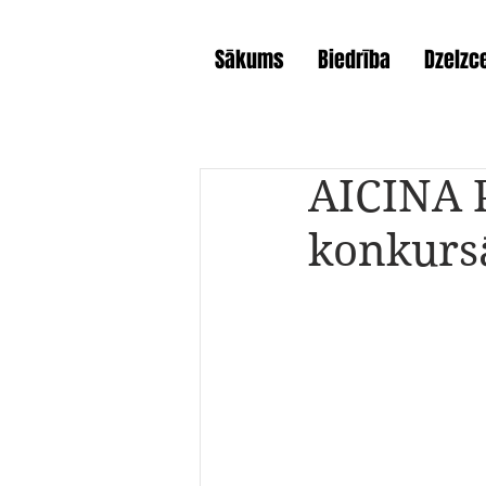
Sākums
Biedrība
Dzelzce
AICINA 
konkursā