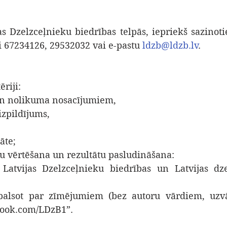
as Dzelzceļnieku biedrības telpās, iepriekš sazinoti
i 67234126, 29532032 vai e-pastu 
ldzb@ldzb.lv
.
ēriji:
 un nolikuma nosacījumiem,
izpildījums,
āte;
u vērtēšana un rezultātu pasludināšana:
Latvijas Dzelzceļnieku biedrības un Latvijas dze
balsot par zīmējumiem (bez autoru vārdiem, uzvā
book.com/LDzB1”.