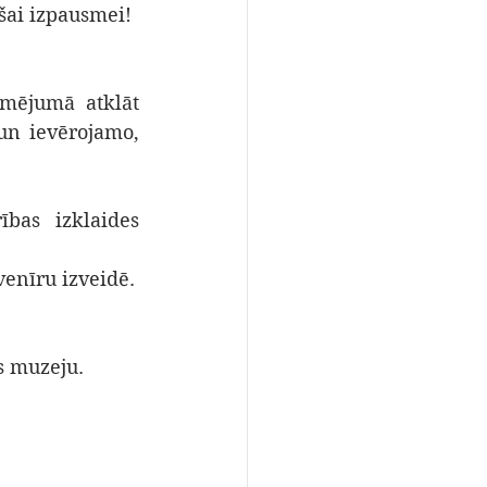
šai izpausmei!
mējumā atklāt 
un ievērojamo, 
bas izklaides 
enīru izveidē.
s muzeju.