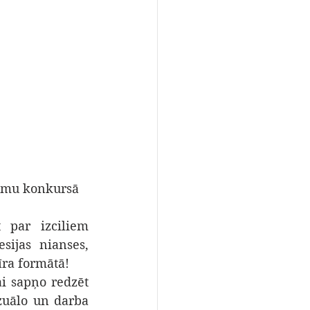
jumu konkursā 
 par izciliem 
ijas nianses, 
īra formātā!
i sapņo redzēt 
zuālo un darba 