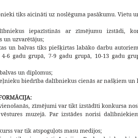
bnieki tiks aicināti uz noslēguma pasākumu. Vietu un
ībniekus iepazīstinās ar zīmējumu izstādi, kom
s un uzvarētājus;
etas un balvas tiks piešķirtas labāko darbu autorie
 4-6 gadu grupā, 7-9 gadu grupā, 10-13 gadu grup
balvas un diplomus;
zceļnieku biedrība dalībniekus cienās ar našķiem un
FORMĀCIJA:
vienošanās, zīmējumi var tikt izstādīti konkursa nos
 vēstures muzejā. Par izstādes norisi dalībniekiem
urss var tik atspoguļots masu medijos;