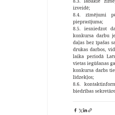
8.3. labākie zīmē
izveidē;
8.4. zīmējumi p
pieprasījuma;
8.5. iesniedzot d
konkursa darbu je
daļas bez īpašas sa
drukas darbos, vid
laika periodā Latv
vietas iegūšanas g
konkursa darbs tie
līdzekļos;
8.6. kontaktinfor
biedrības sekretāre