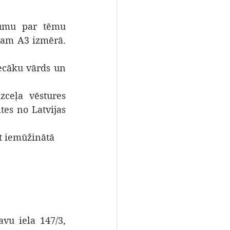
4.1. konkursā iesniedz dalībnieka paša izstrādātu darbu – zīmējumu par tēmu 
am A3 izmērā. 
ecāku vārds un 
ceļa vēstures 
es no Latvijas 
t iemūžinātā 
vu iela 147/3, 