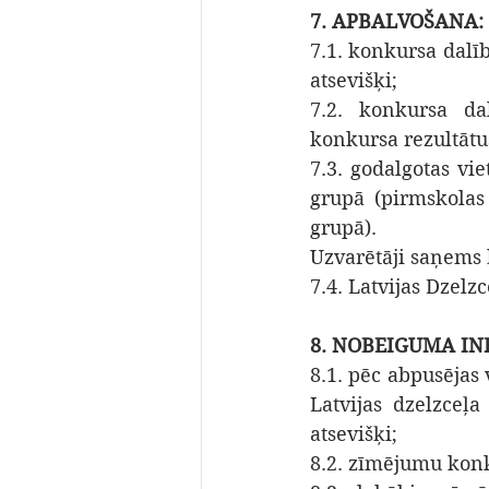
7. APBALVOŠANA:
7.1. konkursa dalī
atsevišķi;
7.2. konkursa dal
konkursa rezultātu
7.3. godalgotas vi
grupā (pirmskolas
grupā).
Uzvarētāji saņems 
7.4. Latvijas Dzel
8. NOBEIGUMA IN
8.1. pēc abpusējas 
Latvijas dzelzceļa
atsevišķi;
8.2. zīmējumu konk