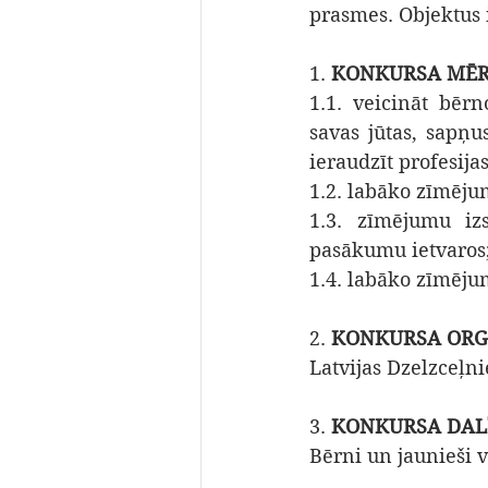
prasmes. Objektus 
1. 
KONKURSA MĒR
1.1. veicināt bēr
savas jūtas, sapņu
ieraudzīt profesijas
1.2. labāko zīmēju
1.3. zīmējumu izs
pasākumu ietvaros
1.4. labāko zīmēju
2. 
KONKURSA ORG
Latvijas Dzelzceļni
3. 
KONKURSA DAL
Bērni un jaunieši 