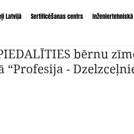
ļi Latvijā
Sertificēšanas centrs
Inženiertehniskā
PIEDALĪTIES bērnu zī
 “Profesija - Dzelzceļni