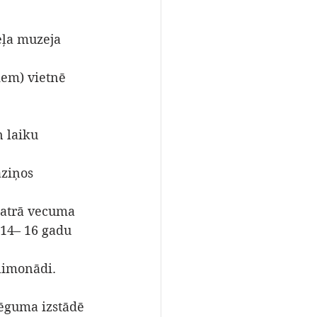
eļa muzeja 
iem) vietnē 
 laiku 
aziņos 
katrā vecuma 
14– 16 gadu 
limonādi. 
lēguma izstādē 