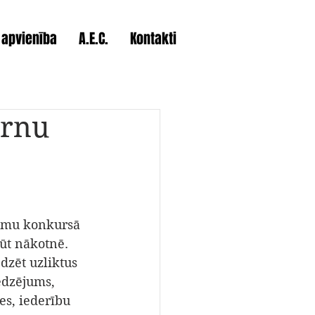
 apvienība
A.E.C.
Kontakti
ērnu
jumu konkursā 
ūt nākotnē. 
dzēt uzliktus 
edzējums, 
es, iederību 