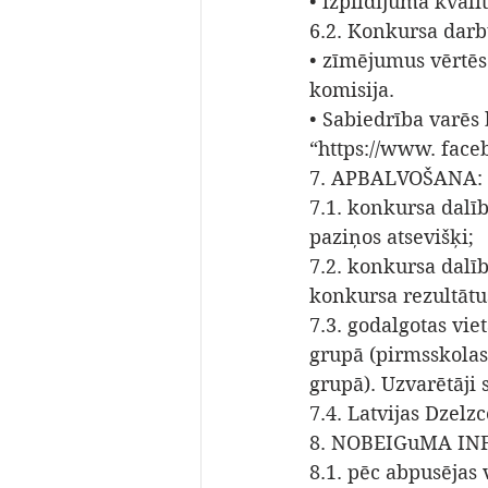
• izpildījuma kvalit
6.2. Konkursa darb
• zīmējumus vērtēs
komisija. 
• Sabiedrība varēs
“https://www. face
7. APBALVOŠANA: 
7.1. konkursa dalī
paziņos atsevišķi; 
7.2. konkursa dalīb
konkursa rezultātu
7.3. godalgotas vie
grupā (pirmsskolas
grupā). Uzvarētāji
7.4. Latvijas Dzel
8. NOBEIGuMA IN
8.1. pēc abpusējas