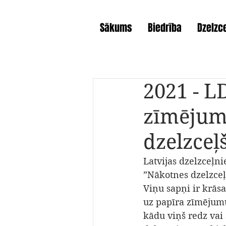
Sākums
Biedrība
Dzelzce
2021 - L
zīmējum
dzelzceļ
Latvijas dzelzceļn
”Nākotnes dzelzceļš
Viņu sapņi ir krās
uz papīra zīmējumu
kādu viņš redz vai 