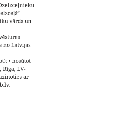
 Dzelzceļnieku 
lzceļš” 
āku vārds un 
vēstures 
 no Latvijas 
): • nosūtot 
, Rīga, LV-
azinoties ar 
.lv. 