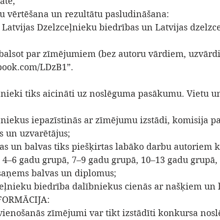
āte; 
u vērtēšana un rezultātu pasludināšana: 
 Latvijas Dzelzceļnieku biedrības un Latvijas dzelzc
 balsot par zīmējumiem (bez autoru vārdiem, uzvārd
book.com/LDzB1”. 
bnieki tiks aicināti uz noslēguma pasākumu. Vietu un
niekus iepazīstinās ar zīmējumu izstādi, komisija p
s un uzvarētājus; 
tas un balvas tiks piešķirtas labāko darbu autoriem 
 4–6 gadu grupā, 7–9 gadu grupā, 10–13 gadu grupā, 
 saņems balvas un diplomus; 
zceļnieku biedrība dalībniekus cienās ar našķiem un 
FORMĀCIJA: 
 vienošanās zīmējumi var tikt izstādīti konkursa nos