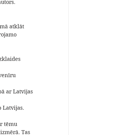
utors. 
mā atklāt 
rojamo 
zklaides 
venīru 
 ar Latvijas 
Latvijas. 
r tēmu 
izmērā. Tas 