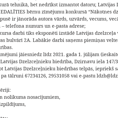
kurā tehnikā, bet nedrīkst izmantot datoru; Latvijas
IEDALĪTIES bērnu zīmējumu konkursā “Nākotnes dze
 pusē ir jānorāda autora vārds, uzvārds, vecums, vec
 – telefona numurs un e-pasta adrese; 
rsa darbi tiks eksponēti izstādē Latvijas dzelzceļa 
as bulvārī 2A. Labākie darbi saņems piemiņas veltes
rības. 
jumi jāiesniedz līdz 2021. gada 1. jūlijam (ieskaitot
 Latvijas Dzelzceļnieku biedrība, Dzirnavu iela 147/3
ot Latvijas Dzelzceļnieku biedrības telpās, iepriekš s
 pa tālruni 67234126, 29531058 vai e-pastu ldzb@ldzb
riji: 
 un nolikuma nosacījumiem, 
izpildījums, 