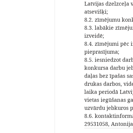
Latvijas dzelzceļa 
atsevišķi; 
8.2. zīmējumu konk
8.3. labākie zīmēju
izveidē; 
8.4. zīmējumi pēc 
pieprasījuma; 
8.5. iesniedzot dar
konkursa darbu jeb
daļas bez īpašas sa
drukas darbos, vide
laika periodā Latvi
vietas iegūšanas g
uzvārdu jebkuros pl
8.6. kontaktinformā
29531058, Antonija