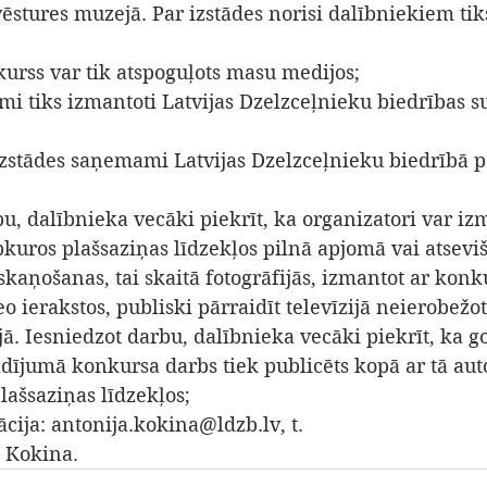
vēstures muzejā. Par izstādes norisi dalībniekiem tik
urss var tik atspoguļots masu medijos; 
mi tiks izmantoti Latvijas Dzelzceļnieku biedrības s
izstādes saņemami Latvijas Dzelzceļnieku biedrībā p
bu, dalībnieka vecāki piekrīt, ka organizatori var iz
kuros plašsaziņas līdzekļos pilnā apjomā vai atsevi
skaņošanas, tai skaitā fotogrāfijās, izmantot ar konku
o ierakstos, publiski pārraidīt televīzijā neierobež
jā. Iesniedzot darbu, dalībnieka vecāki piekrīt, ka g
adījumā konkursa darbs tiek publicēts kopā ar tā aut
ašsaziņas līdzekļos; 
cija: antonija.kokina@ldzb.lv, t. 
 Kokina.