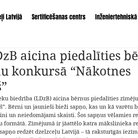
ļi Latvijā
Sertificēšanas centrs
Inženiertehniskā
DzB aicina piedalīties b
u konkursā “Nākotnes
š”
ieku biedrība (LDzB) aicina bērnus piedalīties zīmē
”. Bērni un jaunieši bieži sapņo, kas un kā varētu b
aini un neiedomājami skaisti. Šos sapņus vēlamies re
 formātā. Zīmējumā ir jāattēlo katra mākslinieka r
sapņo redzēt dzelzceļu Latvijā – tā raksturīgās iezīm