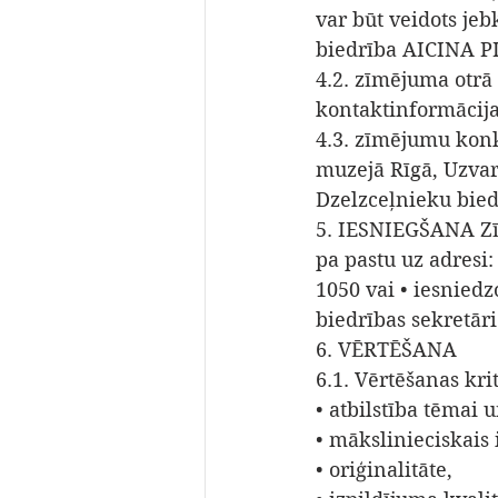
var būt veidots jeb
biedrība AICINA P
4.2. zīmējuma otrā
kontaktinformācija
4.3. zīmējumu konku
muzejā Rīgā, Uzvar
Dzelzceļnieku bied
5. IESNIEGŠANA Zīmē
pa pastu uz adresi:
1050 vai • iesniedz
biedrības sekretāri
6. VĒRTĒŠANA 
6.1. Vērtēšanas kritē
• atbilstība tēmai
• mākslinieciskais 
• oriģinalitāte, 