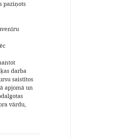
s paziņots 
uvenīru 
ēc 
mantot 
šķas darba 
rsu saistītos 
otā apjomā un 
odalgotas 
ora vārdu, 