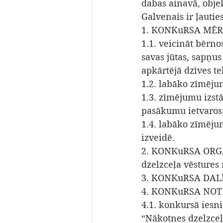
dabas ainavā, objek
Galvenais ir ļautie
1. KONKuRSA MĒRķ
1.1. veicināt bērn
savas jūtas, sapņu
apkārtējā dzīves te
1.2. labāko zīmēju
1.3. zīmējumu izst
pasākumu ietvaros;
1.4. labāko zīmēju
izveidē. 
2. KONKuRSA ORGAN
dzelzceļa vēstures
3. KONKuRSA DALĪB
4. KONKuRSA NOT
4.1. konkursā iesn
“Nākotnes dzelzce