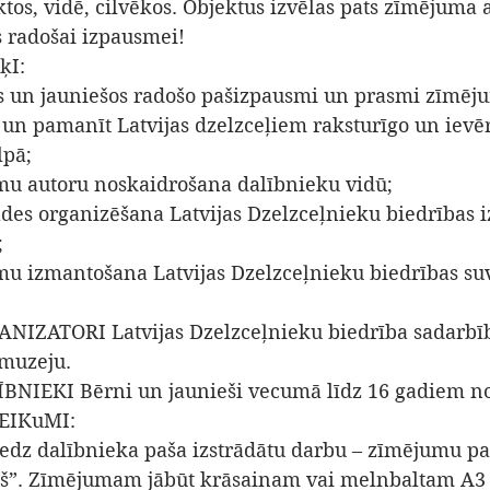
tos, vidē, cilvēkos. Objektus izvēlas pats zīmējuma a
s radošai izpausmei! 
I: 
os un jauniešos radošo pašizpausmi un prasmi zīmēju
s un pamanīt Latvijas dzelzceļiem raksturīgo un ievē
lpā; 
mu autoru noskaidrošana dalībnieku vidū; 
ādes organizēšana Latvijas Dzelzceļnieku biedrības i
 
mu izmantošana Latvijas Dzelzceļnieku biedrības su
IZATORI Latvijas Dzelzceļnieku biedrība sadarbībā
 muzeju. 
NIEKI Bērni un jaunieši vecumā līdz 16 gadiem no 
EIKuMI: 
iedz dalībnieka paša izstrādātu darbu – zīmējumu pa
ļš”. Zīmējumam jābūt krāsainam vai melnbaltam A3 