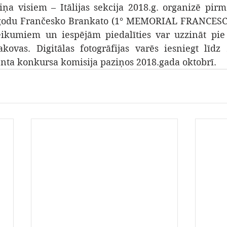
iņa visiem – Itālijas sekcija 2018.g. organizē pirmo
 godu Frančesko Brankato (1° MEMORIAL FRANCESC
ikumiem un iespējām piedalīties var uzzināt pie 
akovas. Digitālas fotogrāfijas varēs iesniegt līdz 
nta konkursa komisija paziņos 2018.gada oktobrī.