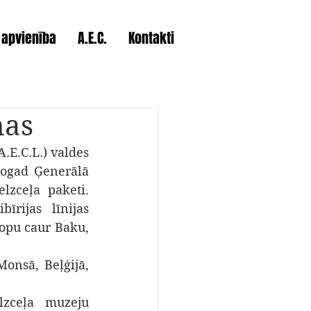
 apvienība
A.E.C.
Kontakti
ņas
.E.C.L.) valdes 
šogad Ģenerālā 
lzceļa paketi. 
rijas līnijas 
ropu caur Baku, 
nsā, Beļģijā, 
zceļa muzeju 