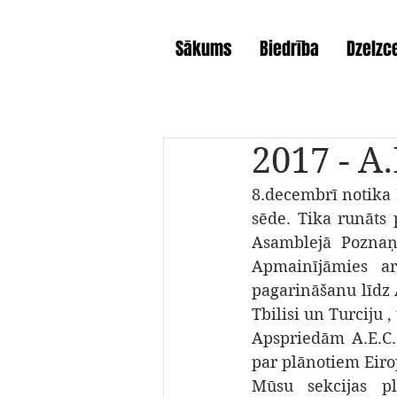
Sākums
Biedrība
Dzelzce
2017 - A.
8.decembrī notika E
sēde. Tika runāts 
Asamblejā Poznaņā
Apmainījāmies ar 
pagarināšanu līdz A
Tbilisi un Turciju , u
Apspriedām A.E.C.
par plānotiem Eirop
Mūsu sekcijas pl