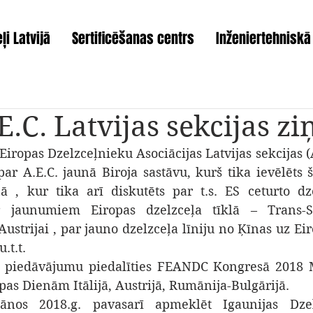
ļi Latvijā
Sertificēšanas centrs
Inženiertehniskā
E.C. Latvijas sekcijas zi
iropas Dzelzceļnieku Asociācijas Latvijas sekcijas (A
par A.E.C. jaunā Biroja sastāvu, kurš tika ievēlēts 
 , kur tika arī diskutēts par t.s. ES ceturto dze
jaunumiem Eiropas dzelzceļa tīklā – Trans-Sibī
ustrijai , par jauno dzelzceļa līniju no Ķīnas uz Ei
.t.t.
 piedāvājumu piedalīties FEANDC Kongresā 2018 Mo
as Dienām Itālijā, Austrijā, Rumānija-Bulgārijā.
ānos 2018.g. pavasarī apmeklēt Igaunijas Dzel