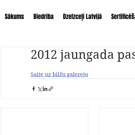
Sākums
Biedrība
Dzelzceļi Latvijā
Sertificē
2012 jaungada p
Saite uz bilžu galereju