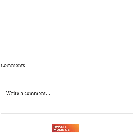
Comments
Write a comment...
Latvijas Dzelzceļnieku
Sadarbība a
biedrības Sporta svētki
tehnikuma
2026