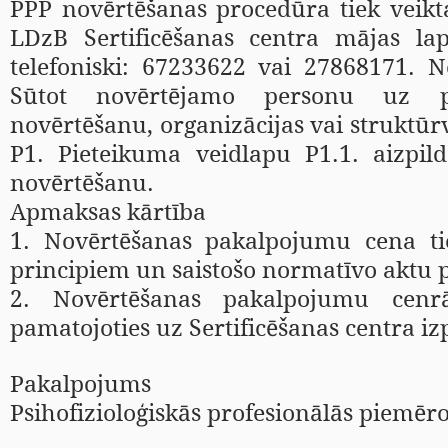
PPP novērtēšanas procedūra tiek veikt
LDzB Sertificēšanas centra mājas l
telefoniski: 67233622 vai 27868171. N
Sūtot novērtējamo personu uz psih
novērtēšanu, organizācijas vai struktūr
P1
.
Pieteikuma veidlapu P1.1.
aizpild
novērtēšanu.
Apmaksas kārtība
1. Novērtēšanas pakalpojumu cena ti
principiem un saistošo normatīvo aktu 
2. Novērtēšanas pakalpojumu cenrā
pamatojoties uz Sertificēšanas centra i
Pakalpojums
Psihofizioloģiskās profesionālās piem