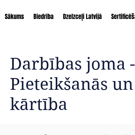
Sākums
Biedrība
Dzelzceļi Latvijā
Sertificē
Darbības joma 
Pieteikšanās u
kārtība