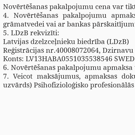
Novērtēšanas pakalpojumu cena var tik
4. Novērtēšanas pakalpojumu apmak
grāmatvedei vai ar bankas pārskaitījum
5. LDzB rekvizīti:
Latvijas dzelzceļnieku biedrība (LDzB)
Reģistrācijas nr.40008072064, Dzirnavu 
Konts: LV13HABA0551035538546 SWED
6. Novērtēšanas pakalpojumu apmaksa 
7. Veicot maksājumus, apmaksas doku
uzvārds) Psihofizioloģisko profesionālā