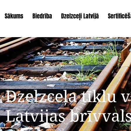
Sākums
Biedrība
Dzelzceļi Latvijā
Sertificē
Dzelzceļa tīklu v
Latvijas brīvvals