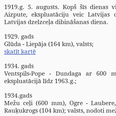
1919.g. 5. augusts. Kopš šīs dienas v
Aizpute, ekspluatāciju veic Latvijas 
Latvijas dzelzceļa dibināšanas diena.
1929. gads
Glūda - Liepāja (164 km), valsts;
skatīt kartē
1934. gads
Ventspils-Pope - Dundaga ar 600 m
ekspluatācijā līdz 1963.g.;
1934.gads
Mežu ceļi (600 mm), Ogre - Laubere, In
Rauķukrogs (104 km); valsts, nodoti mež