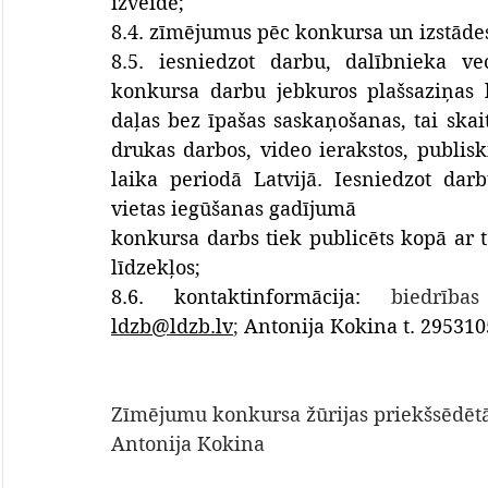
izveidē;
8.4. zīmējumus pēc konkursa un izstādes
8.5. iesniedzot darbu, dalībnieka ve
konkursa darbu jebkuros plašsaziņas l
daļas bez īpašas saskaņošanas, tai skait
drukas darbos, video ierakstos, publisk
laika periodā Latvijā. Iesniedzot darb
vietas iegūšanas gadījumā
konkursa darbs tiek publicēts kopā ar t
līdzekļos;
8.6. kontaktinformācija: 
ldzb@ldzb.lv
;
 Antonija Kokina t. 295310
Zīmējumu konkursa žūrijas priekšsēdēt
Antonija Kokina