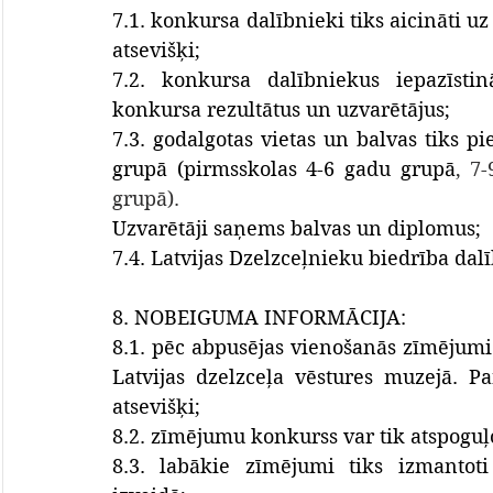
7.1. konkursa dalībnieki tiks aicināti 
atsevišķi;
7.2. konkursa dalībniekus iepazīstin
konkursa rezultātus un uzvarētājus;
7.3. godalgotas vietas un balvas tiks p
grupā (pirmsskolas 4-6 gadu grupā
, 7
grupā).
Uzvarētāji saņems balvas un diplomus;
7.4. Latvijas Dzelzceļnieku biedrība da
8. NOBEIGUMA INFORMĀCIJA:
8.1. pēc abpusējas vienošanās zīmējumi 
Latvijas dzelzceļa vēstures muzejā. Pa
atsevišķi;
8.2. zīmējumu konkurss var tik atspoguļ
8.3. labākie zīmējumi tiks izmantoti