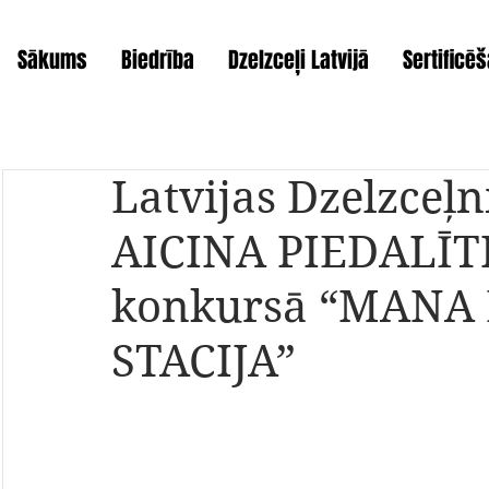
Sākums
Biedrība
Dzelzceļi Latvijā
Sertificē
Latvijas Dzelzceļ
AICINA PIEDALĪT
konkursā “MANA
STACIJA”