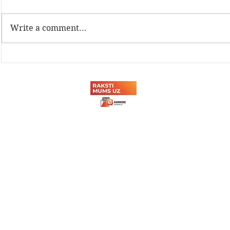
Write a comment...
Latvijas Dzelzceļnieku
Sadarbība a
biedrības Sporta svētki
tehnikuma
2026