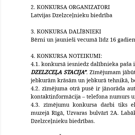
2. KONKURSA ORGANIZATORI
Latvijas Dzelzceļnieku biedrība
3. KONKURSA DALĪBNIEKI
Bērni un jaunieši vecumā līdz 16 gadiem
4. KONKURSA NOTEIKUMI:
4.1. konkursā iesniedz dalībnieka paša 
DZELZCEĻA STACIJA”
. Zīmējumam jābūt 
jebkurām krāsām un jebkurā tehnikā, be
4.2. zīmējuma otrā pusē ir jānorāda au
kontaktinformācija – telefona numurs u
4.3. zīmējumu konkursa darbi tiks eks
muzejā Rīgā, Uzvaras bulvārī 2A. Labāk
Dzelzceļnieku biedrības.