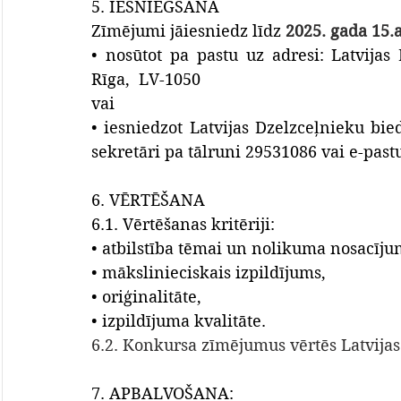
5. IESNIEGŠANA
Zīmējumi jāiesniedz līdz 
2025. gada 15
• nosūtot pa pastu uz adresi: Latvijas 
Rīga,  LV-1050
vai
• iesniedzot Latvijas Dzelzceļnieku bied
sekretāri pa tālruni 29531086 vai e-past
6. VĒRTĒŠANA
6.1. Vērtēšanas kritēriji:
• atbilstība tēmai un nolikuma nosacīj
• mākslinieciskais izpildījums,
• oriģinalitāte,
• izpildījuma kvalitāte.
6.2. Konkursa zīmējumus vērtēs Latvijas
7. APBALVOŠANA: