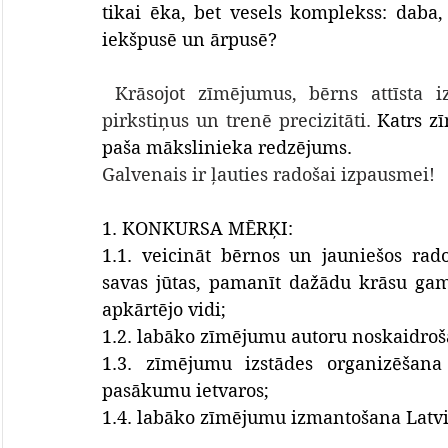
tikai ēka, bet vesels komplekss: daba, 
iekšpusē un ārpusē?
Krāsojot zīmējumus, bērns attīsta i
pirkstiņus un trenē precizitāti. 
Katrs zī
paša mākslinieka redzējums.
Galvenais ir ļauties radošai izpausmei!
1. KONKURSA MĒRĶI:
1.1. veicināt bērnos un jauniešos ra
savas jūtas, pamanīt dažādu krāsu gam
apkārtējo vidi;
1.2. labāko zīmējumu autoru noskaidroš
1.3. zīmējumu izstādes organizēšana 
pasākumu ietvaros;
1.4. labāko zīmējumu izmantošana Latvij