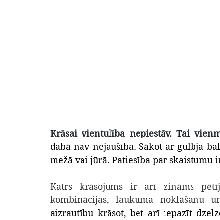
Krāsai vientulība nepiestāv. Tai vien
dabā nav nejaušība. 
Sākot ar gulbja ba
mežā vai jūrā. Patiesība par skaistumu 
Katrs krāsojums ir arī zināms pētīj
kombinācijas, laukuma noklāšanu u
aizrautību krāsot, bet arī iepazīt dzelz