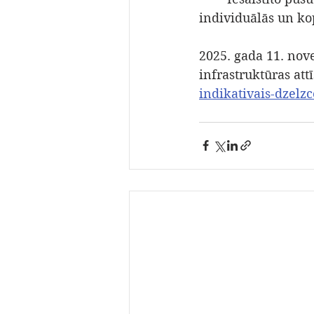
individuālās un ko
2025. gada 11. nov
infrastruktūras att
indikativais-dzelz