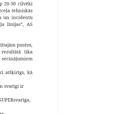
p 20-30 cilvēki 
zceļa tehniskās 
u un incidentu 
a līnijas”, AS 
tītajām pusēm, 
ezultātā tika 
m secinājumiem 
 atšķirīgs, kā 
 svarīgi ir 
 SUPERsvarīga, 
as 