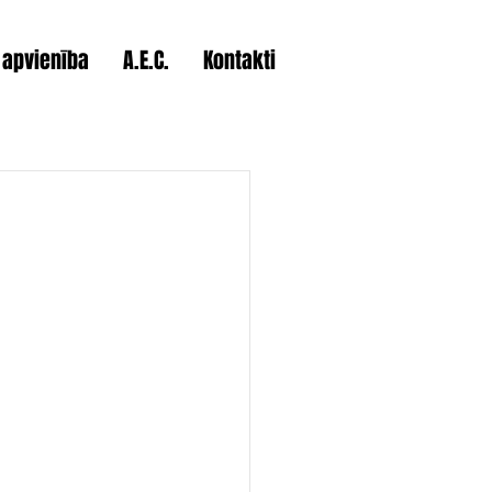
 apvienība
A.E.C.
Kontakti