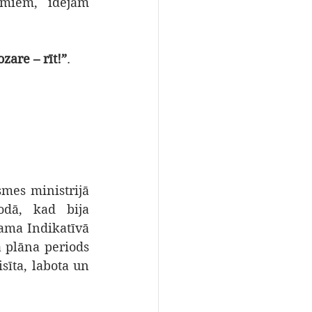
miem, idejām 
zare – rīt!”
.
mes ministrijā 
dā, kad bija 
ama Indikatīvā 
ā plāna periods 
sīta, labota un 