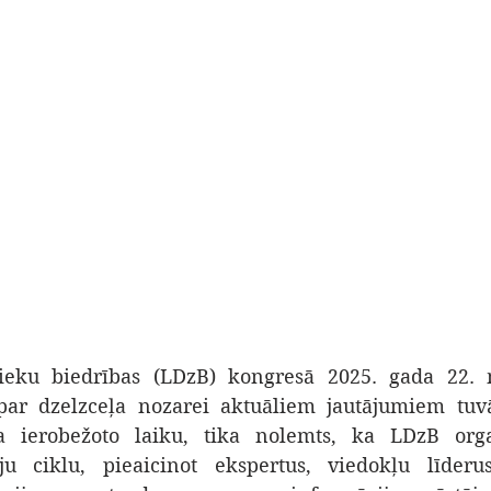
nieku biedrības (LDzB) kongresā 2025. gada 22. m
 par dzelzceļa nozarei aktuāliem jautājumiem tuvā
a ierobežoto laiku, tika nolemts, ka LDzB orga
iju ciklu, pieaicinot ekspertus, viedokļu līde