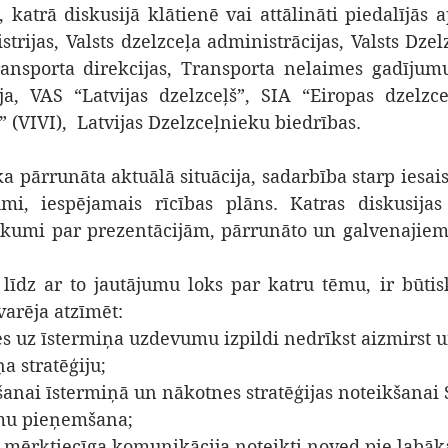
katrā diskusijā klātienē vai attālināti piedalījās a
trijas, Valsts dzelzceļa administrācijas, Valsts Dzel
ransporta direkcijas, Transporta nelaimes gadījum
a, VAS “Latvijas dzelzceļš”, SIA “Eiropas dzelzceļ
” (VIVI),  Latvijas Dzelzceļnieku biedrības.
 pārrunāta aktuālā situācija, sadarbība starp iesais
i, iespējamais rīcības plāns. Katras diskusijas r
ilkumi par prezentācijām, pārrunāto un galvenajie
līdz ar to jautājumu loks par katru tēmu, ir būtiski
varēja atzīmēt:
ties uz īstermiņa uzdevumu izpildi nedrīkst aizmirst un
a stratēģiju;
viešanai īstermiņā un nākotnes stratēģijas noteikšanai
umu pieņemšana;
pušu mērķtiecīga komunikācija noteikti noved pie labāk