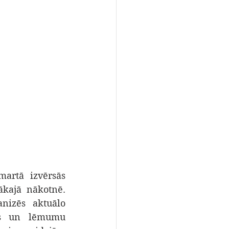
artā izvērsās 
kajā nākotnē. 
nizēs aktuālo 
rus un lēmumu 