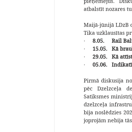
pieņēmējus. Disk
atbalstīt nozares t
Maijā-jūnijā LDzB o
Tika uzklausītas p
·     
8.05.     Rail B
·     
15.05.   Kā br
·     
29.05.   Kā att
·     
05.06.   Indikat
Pirmā diskusija no
pēc Dzelzceļa de
Satiksmes ministri
dzelzceļa infrastru
bija noslēdzies 202
joprojām nebija tās