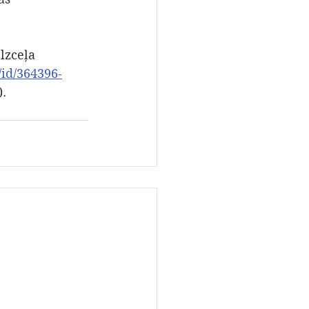
lzceļa 
a/id/364396-
).