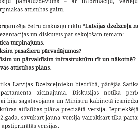
usiju pamatuzdevums – ar informāciju, vērtēju
urpmākās attīstības gaitu.
rganizēja četru diskusiju ciklu 
“Latvijas dzelzceļa no
rezentācijas un diskutēts par sekojošām tēmām:
altica turpinājums.
auksim pasažieru pārvadājumos?
īstīsim un pārvaldīsim infrastruktūru rīt un nākotnē?
īvās attīstības plāns.
tika Latvijas Dzelzceļnieku biedrībā, pārējās Satiks
partamenta aicinājuma. Diskusijas notika perio
jai bija sagatavojama un Ministru kabinetā iesniedz
ktūras attīstības plāna precizētā versija. Iepriekšēj
2.gadā, savukārt jaunā versija vairākkārt tika pārtai
 apstiprinātās versijas.