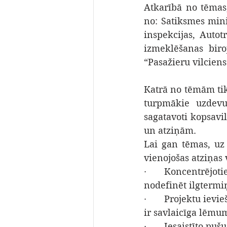
Atkarībā no tēmas, 
no: Satiksmes minis
inspekcijas, Autot
izmeklēšanas biroj
“Pasažieru vilciens
Katrā no tēmām tika
turpmākie uzdevum
sagatavoti kopsav
un atziņām.
Lai gan tēmas, uz 
vienojošas atziņas 
·       Koncentrējo
nodefinēt ilgtermiņ
·       Projektu ie
ir savlaicīga lēm
·       Iesaistīto 