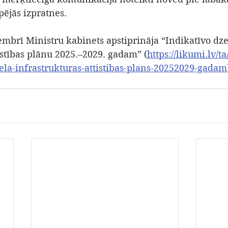
pējās izpratnes.
embrī Ministru kabinets apstiprināja “Indikatīvo dze
īstības plānu 2025.–2029. gadam” (
https://likumi.lv/t
cela-infrastrukturas-attistibas-plans-20252029-gadam