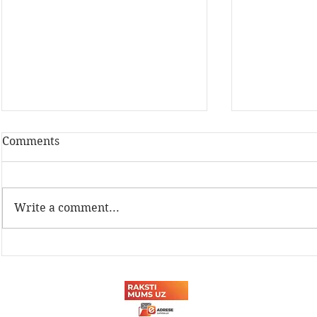
Comments
Write a comment...
Latvijas Dzelzceļnieku
Sadarbība a
biedrības Sporta svētki
tehnikuma
2026