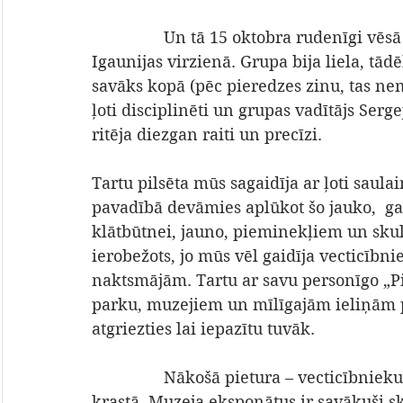
                Un tā 15 oktobra rudenīgi vēsā rītā iekāpām autobusā un devāmies 
Igaunijas virzienā. Grupa bija liela, tād
savāks kopā (pēc pieredzes zinu, tas nema
ļoti disciplinēti un grupas vadītājs Ser
ritēja diezgan raiti un precīzi.
Tartu pilsēta mūs sagaidīja ar ļoti saula
pavadībā devāmies aplūkot šo jauko,  ga
klātbūtnei, jauno, pieminekļiem un skul
ierobežots, jo mūs vēl gaidīja vecticībni
naktsmājām. Tartu ar savu personīgo „Piz
parku, muzejiem un mīlīgajām ieliņām pa
atgriezties lai iepazītu tuvāk.
                Nākošā pietura – vecticībnieku muzejs milzīgā, jūrai līdzīgā, Peipusa ezera 
krastā. Muzeja eksponātus ir savākuši sko