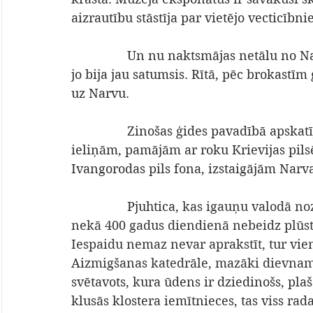
aizrautību stāstīja par vietējo vecticībn
                Un nu naktsmājas netālu no Narvas, jūras krastā. Jūru gan tikai dzirdējām, 
jo bija jau satumsis. Rītā, pēc brokastī
uz Narvu.
                Zinošas ģides pavadībā apskatījām Narvas bastionus, izbraucām pa pilsētas 
ieliņām, pamājām ar roku Krievijas pilsē
Ivangorodas pils fona, izstaigājām Narvas
                Pjuhtica,
 kas igauņu valodā noz
nekā 400 gadus diendienā nebeidz plūst 
Iespaidu nemaz nevar aprakstīt, tur vien
Aizmigšanas katedrāle, mazāki dievnam
svētavots, kura ūdens ir dziedinošs, plaš
klusās klostera iemītnieces, tas viss rad