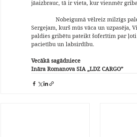
jāaizbrauc, tā ir vieta, kur vienmēr griba
                Nobeigumā vēlreiz milzīgs paldies visiem, kas to visu organizēja, gidēm, 
Sergejam, kurš mūs vāca un uzpasēja, Vik
paldies gribētu pateikt šoferītim par ļo
pacietību un labsirdību.
Vecākā sagādniece
Ināra Romanova SIA „LDZ CARGO”