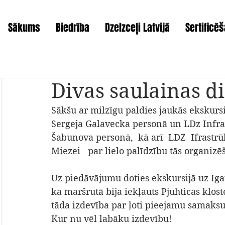
Sākums
Biedrība
Dzelzceļi Latvijā
Sertificē
Divas saulainas d
Sākšu ar milzīgu paldies jaukās ekskurs
Sergeja Galavecka personā un LDz Infra
Šabunova personā,  kā arī  LDZ  Ifrastrū
Miezei   par lielo palīdzību tās organizē
Uz piedāvājumu doties ekskursijā uz Igau
ka maršrutā bija iekļauts Pjuhticas klos
tāda izdevība par ļoti pieejamu samaksu 
Kur nu vēl labāku izdevību!